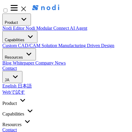
Product
Nodi Editor
Nodi Modular
Connect AI Agent
Capabilities
Custom CAD/CAM Solution
Manufacturing Driven Design
Resources
Blog
Whitepaper
Company
News
Contact
JA
English
日本語
Webで試す
Product
Capabilities
Resources
Contact